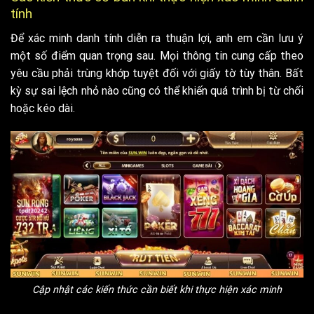
tính
Để xác minh danh tính diễn ra thuận lợi, anh em cần lưu ý
một số điểm quan trọng sau. Mọi thông tin cung cấp theo
yêu cầu phải trùng khớp tuyệt đối với giấy tờ tùy thân. Bất
kỳ sự sai lệch nhỏ nào cũng có thể khiến quá trình bị từ chối
hoặc kéo dài.
Cập nhật các kiến thức cần biết khi thực hiện xác minh