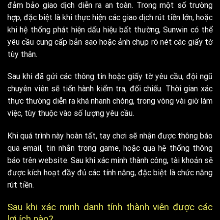
đảm bảo giao dịch diễn ra an toàn. Trong một số trường
hợp, đặc biệt là khi thực hiện các giao dịch rút tiền lớn, hoặc
khi hệ thống phát hiện dấu hiệu bất thường, Sunwin có thể
yêu cầu cung cấp bản sao hoặc ảnh chụp rõ nét các giấy tờ
tùy thân.
Sau khi đã gửi các thông tin hoặc giấy tờ yêu cầu, đội ngũ
chuyên viên sẽ tiến hành kiểm tra, đối chiếu. Thời gian xác
thực thường diễn ra khá nhanh chóng, trong vòng vài giờ làm
việc, tùy thuộc vào số lượng yêu cầu.
Khi quá trình này hoàn tất, tay chơi sẽ nhận được thông báo
qua email, tin nhắn trong game, hoặc qua hệ thống thông
báo trên website. Sau khi xác minh thành công, tài khoản sẽ
được kích hoạt đầy đủ các tính năng, đặc biệt là chức năng
rút tiền.
Sau khi xác minh danh tính thành viên được các
lợi ích nào?