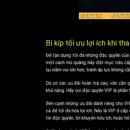
Bí kíp tối ưu lợi ích khi 
Để tận dụng tối đa những đặc quyền của 
một cách mù quáng, hãy đặt mục tiêu cấp
lại niềm vui lớn hơn, tránh áp lực không cầ
Dù có các ưu đãi hoàn trả cao, vẫn cần 
khả năng. Hãy coi đặc quyền VIP là phần 
Bên cạnh những ưu đãi dành riêng cho VIP
cả để tối đa hóa lợi ích. Nếu là VIP ở cấ
tin độc quyền, lời khuyên hữu ích, hoặc h