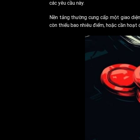
các yêu cầu này.
Nền tảng thường cung cấp một giao diện 
còn thiếu bao nhiêu điểm, hoặc cần hoạt