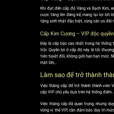
Khi đạt đến cấp độ Vàng và Bạch Kim, an
cược tăng lên đáng kể, mang lại lợi ích l
tặng sinh nhật đặc biệt, cùng các ưu đãi 
Cấp Kim Cương – VIP độc quyền
Đây là cấp bậc cao nhất trong hệ thống 
trội. Quyền lợi ở cấp độ này là tối thượng
tiên tuyệt đối, không giới hạn hạn mức. Nh
mặt lớn,…
Làm sao để trở thành thà
Việc thăng cấp để trở thành thành viên V
cấp VIP chủ yếu dựa trên hệ thống điểm. 
Việc thăng cấp đã quan trọng, nhưng duy 
vững vị thế VIP, cần đảm bảo duy trì mứ