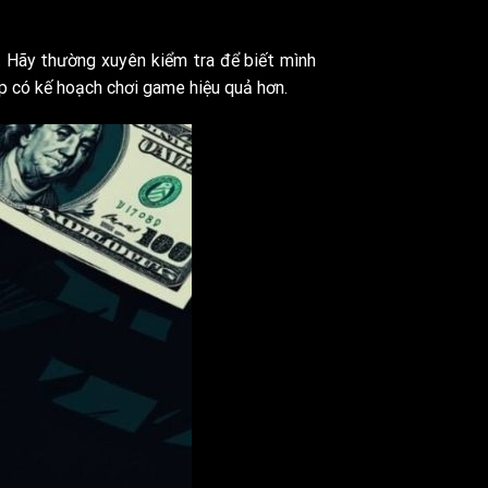
. Hãy thường xuyên kiểm tra để biết mình
p có kế hoạch chơi game hiệu quả hơn.