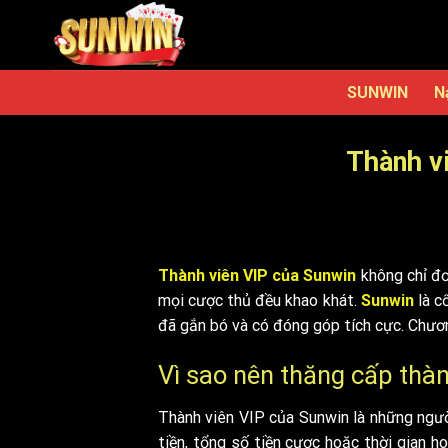
Chuyển
đến
nội
dung
SUNWIN
N
Thành v
Thành viên VIP của Sunwin
không chỉ đơ
mọi cược thủ đều khao khát.
Sunwin
là c
đã gắn bó và có đóng góp tích cực. Chương
Vì sao nên thăng cấp thàn
Thành viên VIP của Sunwin là những ngư
tiền, tổng số tiền cược hoặc thời gian h