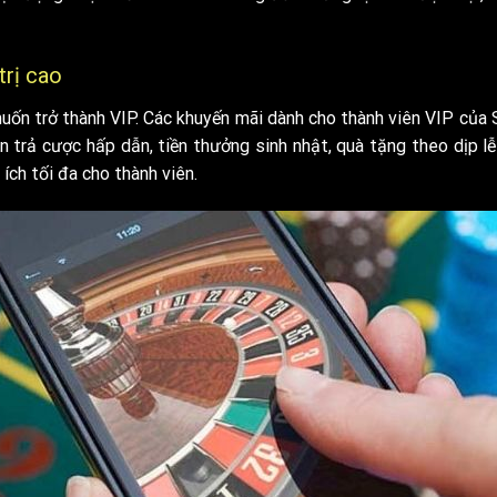
trị cao
uốn trở thành VIP. Các khuyến mãi dành cho thành viên VIP của S
n trả cược hấp dẫn, tiền thưởng sinh nhật, quà tặng theo dịp l
ích tối đa cho thành viên.